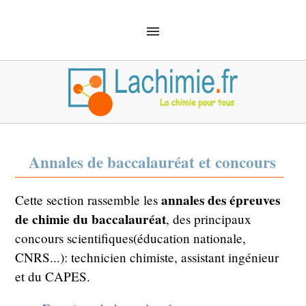
ACCUEIL
SOLUTIONS
CHIMIE ANALYTIQUE
CHIMIE ORGANIQUE
MÉCANIQUE QUANTIQUE
MATÉRIEL
SÉCURITÉ
DÉFINITIONS
Annales de baccalauréat et concours
CHIMIE EMPLOI
annales des épreuves
Cette section rassemble les
de chimie du baccalauréat
, des principaux
concours scientifiques(éducation nationale,
CNRS...): technicien chimiste, assistant ingénieur
et du CAPES.