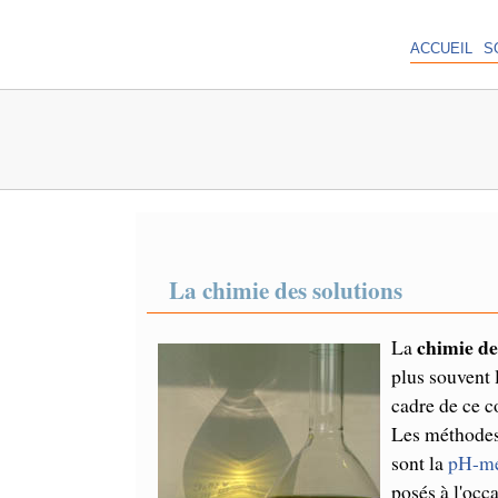
ACCUEIL
S
La chimie des solutions
chimie de
La
plus souvent 
cadre de ce c
Les méthodes
sont la
pH-mé
posés à l'occ