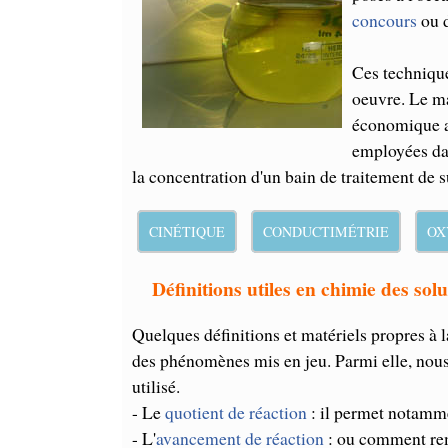
concours
ou 
Ces technique
oeuvre. Le ma
économique a
employées dan
la concentration d'un bain de traitement de s
CINÉTIQUE
CONDUCTIMÉTRIE
OX
Définitions utiles en chimie des solu
Quelques définitions et matériels propres à
des phénomènes mis en jeu. Parmi elle, nous i
utilisé.
- Le
quotient de réaction
: il permet notamme
- L'
avancement de réaction
: ou comment rem