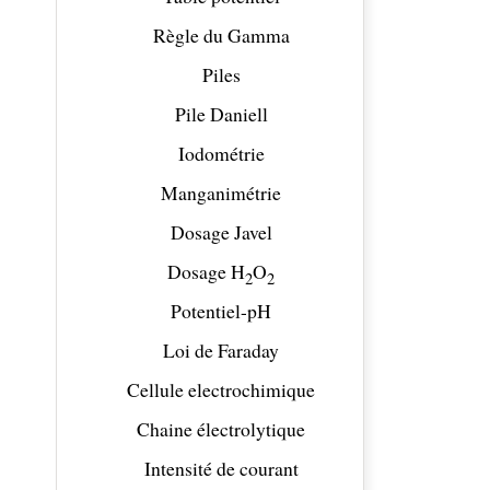
Règle du Gamma
Piles
Pile Daniell
Iodométrie
Manganimétrie
Dosage Javel
Dosage H
O
2
2
Potentiel-pH
Loi de Faraday
Cellule electrochimique
Chaine électrolytique
Intensité de courant