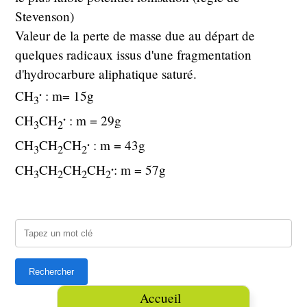
Stevenson)
Valeur de la perte de masse due au départ de
quelques radicaux issus d'une fragmentation
d'hydrocarbure aliphatique saturé.
.
CH
: m= 15g
3
.
CH
CH
: m = 29g
3
2
.
CH
CH
CH
: m = 43g
3
2
2
.
CH
CH
CH
CH
: m = 57g
3
2
2
2
Accueil