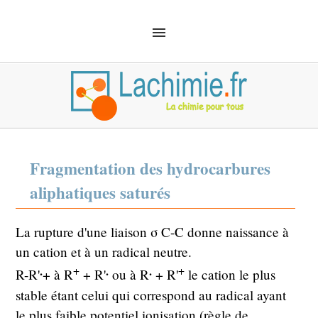
ACCUEIL
SOLUTIONS
CHIMIE ANALYTIQUE
CHIMIE ORGANIQUE
MÉCANIQUE QUANTIQUE
MATÉRIEL
SÉCURITÉ
DÉFINITIONS
Fragmentation des hydrocarbures
CHIMIE EMPLOI
aliphatiques saturés
La rupture d'une liaison σ C-C donne naissance à
un cation et à un radical neutre.
.
.
.
+
+
R-R'
+ à R
+ R'
ou à R
+ R'
le cation le plus
stable étant celui qui correspond au radical ayant
le plus faible potentiel ionisation (règle de