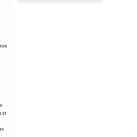
tion
ne
u et
rs