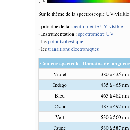
UV
Sur le thème de la spectroscopie UV-visible
- principe de la
spectrométrie UV-visible
- Instrumentation :
spectromètre UV
- Le
point isobestique
- les
transitions électroniques
Couleur spectrale
Domaine de longueur
Violet
380 à 435 nm
Indigo
435 à 465 nm
Bleu
465 à 482 nm
Cyan
487 à 492 nm
Vert
530 à 560 nm
Jaune
580 à 587 nm