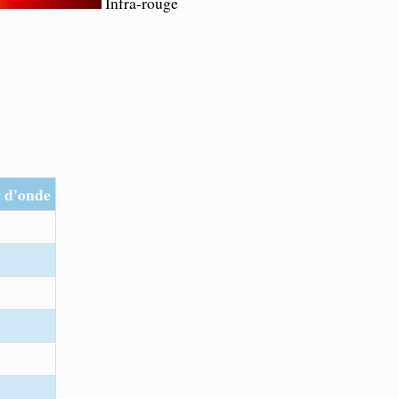
Infra-rouge
 d'onde