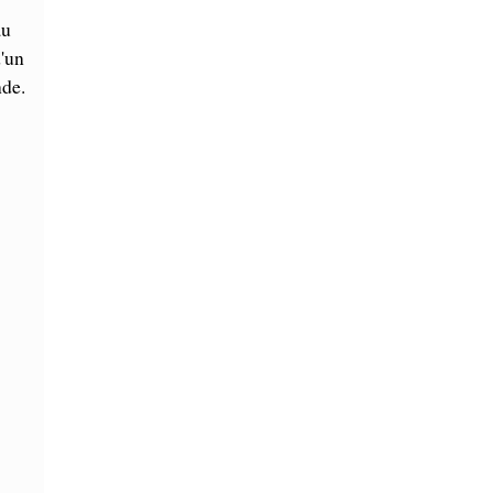
au
d'un
nde.