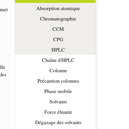
t
Absorption atomique
rmet
Chromatographie
CCM
CPG
HPLC
Chaîne d'HPLC
lle
Colonne
 des
Précaution colonnes
Phase mobile
Solvants
Force éluante
Dégazage des solvants