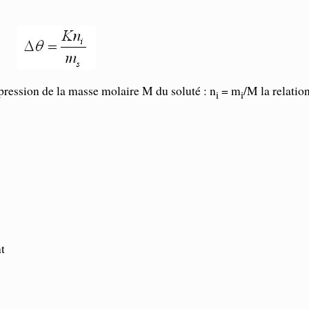
pression de la masse molaire M du soluté : n
= m
/M la relatio
i
i
t