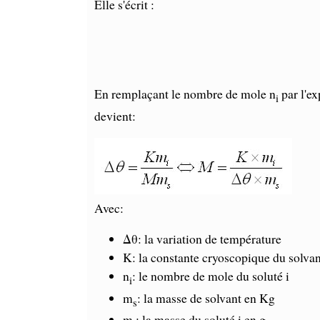
Elle s'écrit :
En remplaçant le nombre de mole n
par l'ex
i
devient:
Avec:
Δθ: la variation de température
K: la constante cryoscopique du solvan
n
: le nombre de mole du soluté i
i
m
: la masse de solvant en Kg
s
m
: la masse du soluté i en g