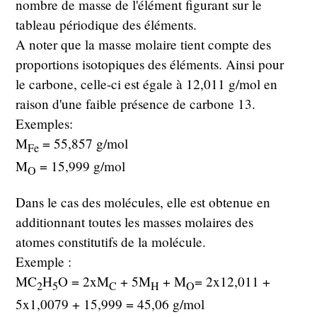
nombre de masse de l'élément figurant sur le
tableau périodique des éléments.
A noter que la masse molaire tient compte des
proportions isotopiques des éléments. Ainsi pour
le carbone, celle-ci est égale à 12,011 g/mol en
raison d'une faible présence de carbone 13.
Exemples:
M
= 55,857 g/mol
Fe
M
= 15,999 g/mol
O
Dans le cas des molécules, elle est obtenue en
additionnant toutes les masses molaires des
atomes constitutifs de la molécule.
Exemple :
MC
H
O = 2xM
+ 5M
+ M
= 2x12,011 +
2
5
C
H
O
5x1,0079 + 15,999 = 45,06 g/mol