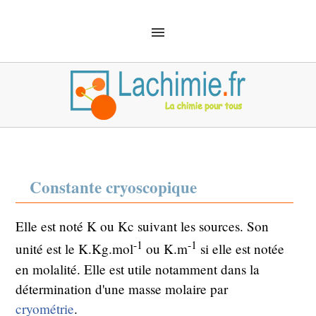
ACCUEIL
SOLUTIONS
CHIMIE ANALYTIQUE
CHIMIE ORGANIQUE
MÉCANIQUE QUANTIQUE
MATÉRIEL
SÉCURITÉ
DÉFINITIONS
CHIMIE EMPLOI
Constante cryoscopique
Elle est noté K ou Kc suivant les sources. Son
-1
-1
unité est le K.Kg.mol
ou K.m
si elle est notée
en molalité. Elle est utile notamment dans la
détermination d'une masse molaire par
cryométrie
.