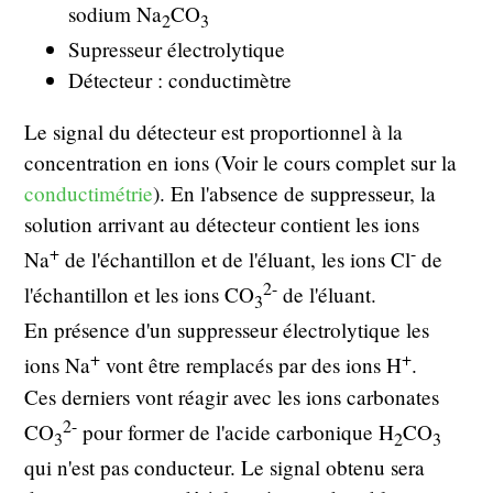
sodium Na
CO
2
3
Supresseur électrolytique
Détecteur : conductimètre
Le signal du détecteur est proportionnel à la
concentration en ions (Voir le cours complet sur la
conductimétrie
). En l'absence de suppresseur, la
solution arrivant au détecteur contient les ions
+
-
Na
de l'échantillon et de l'éluant, les ions Cl
de
2-
l'échantillon et les ions CO
de l'éluant.
3
En présence d'un suppresseur électrolytique les
+
+
ions Na
vont être remplacés par des ions H
.
Ces derniers vont réagir avec les ions carbonates
2-
CO
pour former de l'acide carbonique H
CO
3
2
3
qui n'est pas conducteur. Le signal obtenu sera