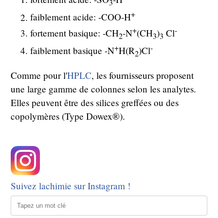
3
+
faiblement acide: -COO-H
+
-
fortement basique: -CH
-N
(CH
)
Cl
2
3
3
+
-
faiblement basique -N
H(R
)Cl
2
Comme pour l'
HPLC
, les fournisseurs proposent
une large gamme de colonnes selon les analytes.
Elles peuvent être des silices greffées ou des
copolymères (Type Dowex®).
Suivez lachimie sur Instagram !