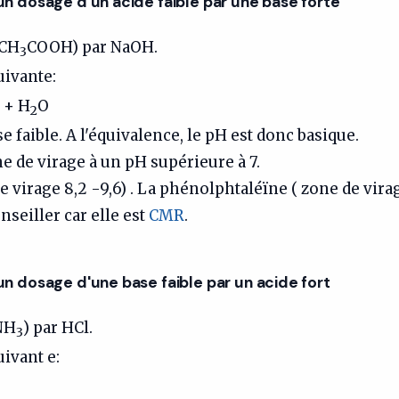
'un dosage d'un acide faible par une base forte
(CH
COOH) par NaOH.
3
uivante:
+ H
O
2
e faible. A l'équivalence, le pH est donc basique.
ne de virage à un pH supérieure à 7.
e virage 8,2 -9,6) . La phénolphtaléïne ( zone de vira
nseiller car elle est
CMR
.
'un dosage d'une base faible par un acide fort
NH
) par HCl.
3
uivant e: