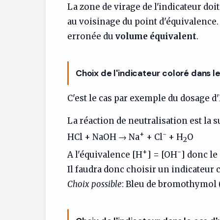
La zone de virage de l'indicateur do
au voisinage du point d'équivalence
erronée du
volume équivalent
.
Choix de l'indicateur coloré dans l
C'est le cas par exemple du dosage d
La réaction de neutralisation est la s
+
-
HCl + NaOH → Na
+ Cl
+ H
O
2
+
-
A l'équivalence [H
] = [OH
] donc le
Il faudra donc choisir un indicateur c
Choix possible
: Bleu de bromothymol (z