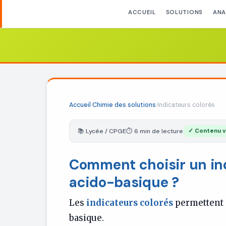
ACCUEIL
SOLUTIONS
ANA
Accueil
›
Chimie des solutions
›
Indicateurs colorés
📚 Lycée / CPGE
⏱ 6 min de lecture
✓ Contenu vé
Comment choisir un in
acido-basique ?
Les
indicateurs colorés
permettent
basique.