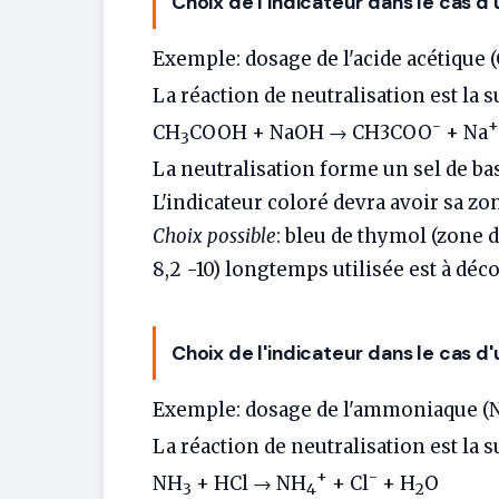
Choix de l'indicateur dans le cas d
Exemple: dosage de l'acide acétique 
La réaction de neutralisation est la s
-
+
CH
COOH + NaOH → CH3COO
+ Na
3
La neutralisation forme un sel de bas
L'indicateur coloré devra avoir sa zo
Choix possible
: bleu de thymol (zone d
8,2 -10) longtemps utilisée est à déco
Choix de l'indicateur dans le cas d
Exemple: dosage de l'ammoniaque (
La réaction de neutralisation est la s
+
-
NH
+ HCl → NH
+ Cl
+ H
O
3
4
2